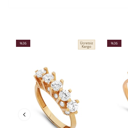
Ücretsiz
%36
%36
Kargo
İndirim
İndirim
%36İndirim
%36İndirim