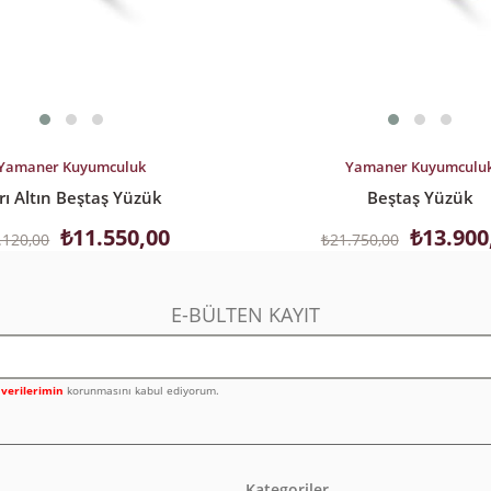
LE
SEPETE EKLE
Yamaner Kuyumculuk
Yamaner Kuyumculu
rı Altın Beştaş Yüzük
Beştaş Yüzük
₺11.550,00
₺13.900
.120,00
₺21.750,00
E-BÜLTEN KAYIT
l verilerimin
korunmasını kabul ediyorum.
Kategoriler