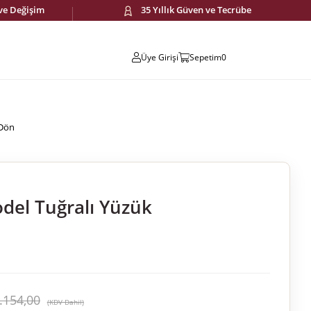
 ve Değişim
35 Yıllık Güven ve Tecrübe
Üye Girişi
Sepetim
0
 Dön
del Tuğralı Yüzük
.154,00
(KDV Dahil)