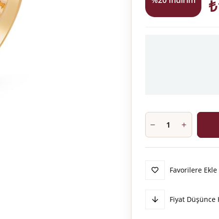
%
20
İndirim
₺
Favorilere Ekle
Fiyat Düşünce 