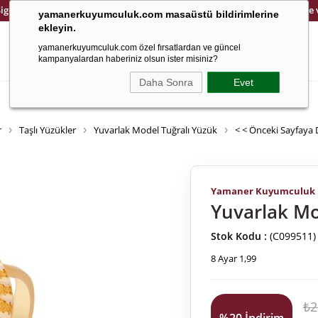
Sigortalı ve Güvenli Kargo
14 Gün İçinde Kolay İade
yamanerkuyumculuk.com masaüstü bildirimlerine
ekleyin.
yamanerkuyumculuk.com özel fırsatlardan ve güncel
kampanyalardan haberiniz olsun ister misiniz?
Daha Sonra
Evet
Altın
Saat
8 Ayar
Çocuk
Ema Jewellery
Cetaş Jewellery
r
Taşlı Yüzükler
Yuvarlak Model Tuğralı Yüzük
< < Önceki Sayfaya
Yamaner Kuyumculuk
Yuvarlak Mo
Stok Kodu
(C099511)
8 Ayar 1,99
₺2