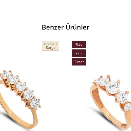
Benzer Ürünler
Ücretsiz
%36
Kargo
İndirim
Yeni
%36İndirim
Ürün
Fırsat
Ürünü