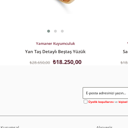
SEPETE EKLE
SEPETE EK
Yamaner Kuyumculuk
Yan Taş Detaylı Beştaş Yüzük
Sa
₺18.250,00
₺28.650,00
₺18
Üyelik koşullarını
ve
kişise
Kurumsal
Alışveriş