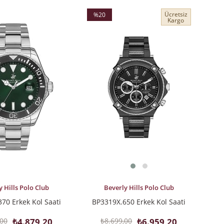
Ücretsiz
%20
Kargo
İndirim
%20İndirim
LE
SEPETE EKLE
Beverly Hills Polo Club
y Hills Polo Club
BP3319X.650 Erkek Kol Saati
70 Erkek Kol Saati
₺8.699,00
₺6.959,20
,00
₺4.879,20