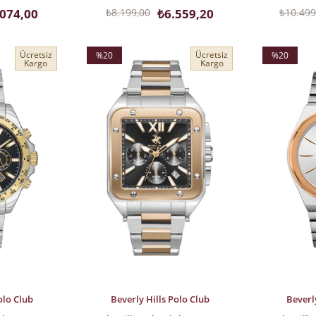
.074,00
₺8.199,00
₺6.559,20
₺10.499
Ücretsiz
Ücretsiz
%20
%20
Kargo
Kargo
İndirim
İndirim
%20İndirim
%20İndirim
SEPETE EKLE
SEPETE EK
olo Club
Beverly Hills Polo Club
Beverl