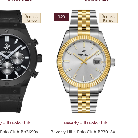
Ücretsiz
Ücretsiz
%20
Kargo
Kargo
İndirim
%20İndirim
LE
SEPETE EKLE
y Hills Polo Club
Beverly Hills Polo Club
Beverly Hills Polo Club Bp3690x.651 Erkek Kol Saati
Beverly Hills Polo Club BP3018X.230 Erkek Kol Saati