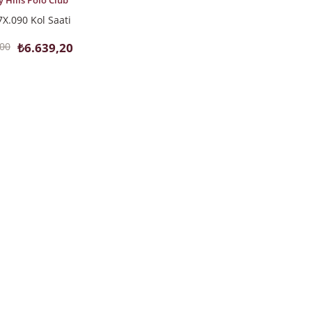
y Hills Polo Club
X.090 Kol Saati
,00
₺6.639,20