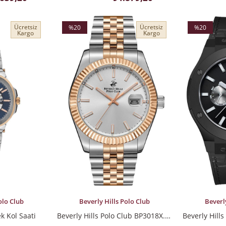
Ücretsiz
Ücretsiz
%20
%20
Kargo
Kargo
İndirim
İndirim
%20İndirim
%20İndirim
SEPETE EKLE
SEPETE EK
olo Club
Beverly Hills Polo Club
Beverl
k Kol Saati
Beverly Hills Polo Club BP3018X.530 Erkek Kol Saati