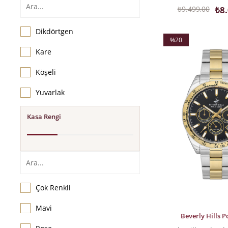
₺9.499,00
₺8
Dikdörtgen
%20
Kare
İndirim
%20İndirim
Köşeli
Yuvarlak
Kasa Rengi
Çok Renkli
Mavi
SEPETE EKLE
Beverly Hills P