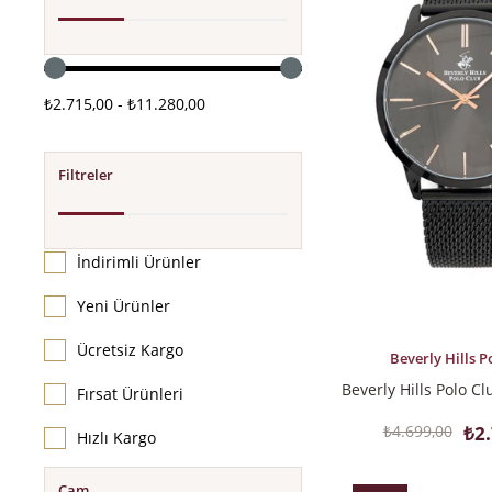
İndirim
%42İndirim
₺2.715,00 - ₺11.280,00
Filtreler
İndirimli Ürünler
Yeni Ürünler
Ücretsiz Kargo
SEPETE EKLE
Beverly Hills P
Fırsat Ürünleri
₺4.699,00
₺2
Hızlı Kargo
Cam