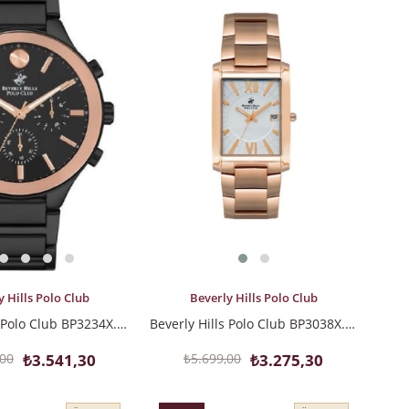
İndirim
%43İndirim
LE
SEPETE EKLE
y Hills Polo Club
Beverly Hills Polo Club
Beverly Hills Polo Club BP3234X.850 Erkek Kol Saati
Beverly Hills Polo Club BP3038X.430 Erkek Kol Saati
,00
₺3.541,30
₺5.699,00
₺3.275,30