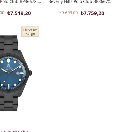
Beverly Hills Polo Club BP3667X.330 Erkek Kol Saati
Beverly Hills Polo Club BP3667X.130 Erkek Kol Saati
,00
₺7.519,20
₺9.699,00
₺7.759,20
Ücretsiz
Kargo
LE