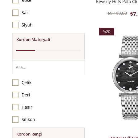
Rose
Sarı
₺9.199,00
₺7
Siyah
%20
Kordon Materyali
İndirim
%20İndirim
Çelik
Deri
Hasır
Silikon
Kordon Rengi
SEPETE EKLE