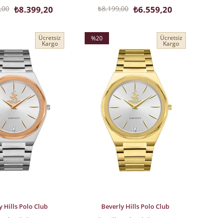
,00
₺8.399,20
₺8.199,00
₺6.559,20
Ücretsiz
Ücretsiz
%20
Kargo
Kargo
İndirim
%20İndirim
LE
SEPETE EKLE
y Hills Polo Club
Beverly Hills Polo Club