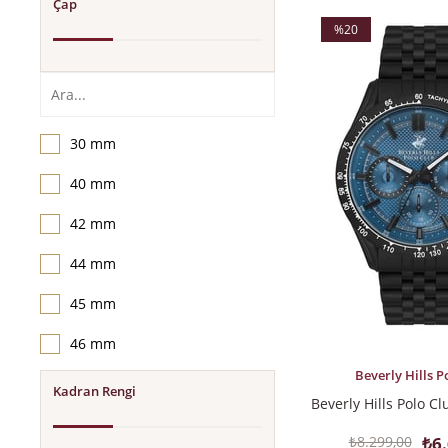
Çap
%20
İndirim
%20İndirim
30 mm
40 mm
42 mm
44 mm
45 mm
46 mm
SEPETE EKLE
Beverly Hills P
Kadran Rengi
₺8.299,00
₺6