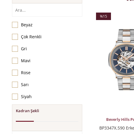
%15
İndirim
Beyaz
%15İndirim
Çok Renkli
Gri
Mavi
Rose
Sarı
Siyah
Kadran Şekli
SEPETE EKLE
Beverly Hills P
BP3347X.590 Erke