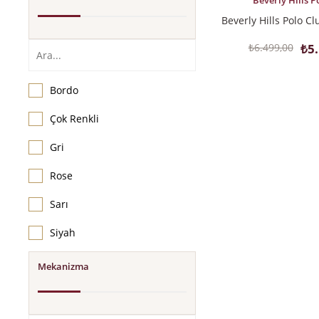
Beverly Hills P
₺6.499,00
₺5
Bordo
Çok Renkli
Gri
Rose
Sarı
Siyah
Mekanizma