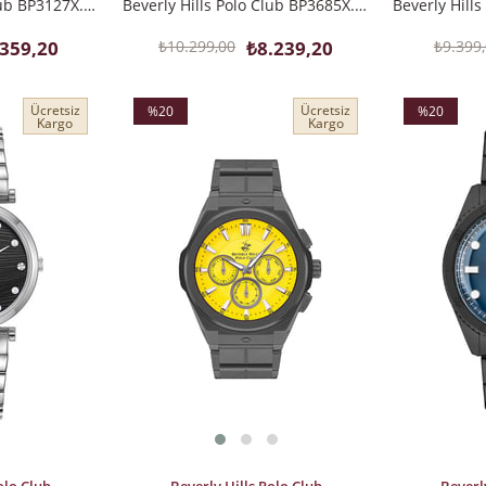
Beverly Hills Polo Club BP3127X.250 Erkek Kol Saati
Beverly Hills Polo Club BP3685X.550 Erkek Kol Saati
.359,20
₺10.299,00
₺8.239,20
₺9.399
Ücretsiz
Ücretsiz
%20
%20
Kargo
Kargo
İndirim
İndirim
%20İndirim
%20İndirim
SEPETE EKLE
SEPETE EK