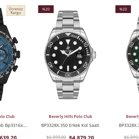
Ücretsiz
%20
%20
Kargo
İndirim
İndirim
%20İndirim
%20İndirim
SEPETE EKLE
SEPETE EK
olo Club
Beverly Hills Polo Club
Beverl
Beverly Hills Polo Club Bp3316x.690 Erkek Kol Saati
BP3328X.350 Erkek Kol Saati
BP3328X.3
.639,20
₺6.099,00
₺4.879,20
₺6.099