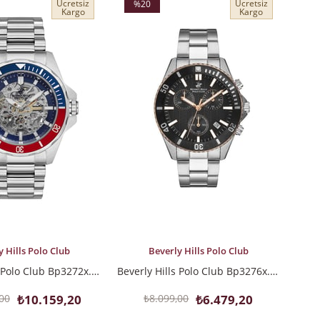
Ücretsiz
Ücretsiz
%20
Kargo
Kargo
İndirim
%20İndirim
LE
SEPETE EKLE
y Hills Polo Club
Beverly Hills Polo Club
Beverly Hills Polo Club Bp3272x.390 Erkek Kol Saati
Beverly Hills Polo Club Bp3276x.550 Erkek Kol Saati
00
₺10.159,20
₺8.099,00
₺6.479,20