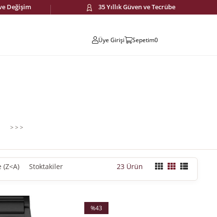
 ve Değişim
35 Yıllık Güven ve Tecrübe
Üye Girişi
Sepetim
0
>
>
>
 (Z<A)
Stoktakiler
23 Ürün
%43