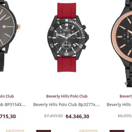
İndirim
İndirim
%42İndirim
%42İndirim
SEPETE EKLE
SEPETE EK
Beverl
olo Club
Beverly Hills Polo Club
Beverly Hills Polo Club BP3154X.660 Erkek Kol Saati
Beverly Hills Polo Club Bp3277x.658 Erkek Kol Saati
₺6.099
.715,30
₺7.499,00
₺4.346,30