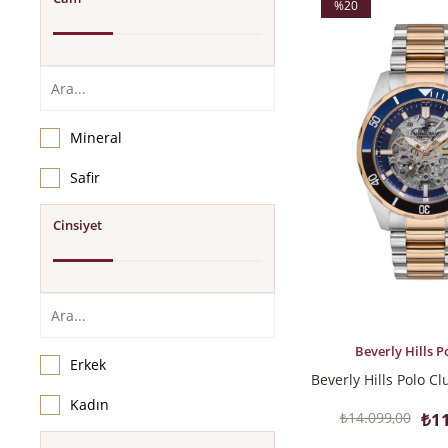
%20
İndirim
%20İndirim
Mineral
Safir
Cinsiyet
SEPETE EKLE
Beverly Hills P
Erkek
Kadın
₺14.099,00
₺11