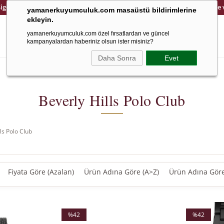
Sigortalı ve Güvenli Kargo
14 Gün İçinde Kolay İade
yamanerkuyumculuk.com masaüstü bildirimlerine
ekleyin.
yamanerkuyumculuk.com özel fırsatlardan ve güncel
kampanyalardan haberiniz olsun ister misiniz?
Daha Sonra
Evet
Altın
Saat
8 Ayar
Çocuk
Ema Jewellery
Cetaş Jewellery
Beverly Hills Polo Club
ls Polo Club
Fiyata Göre (Azalan)
Ürün Adına Göre (A>Z)
Ürün Adına Göre
%42
%42