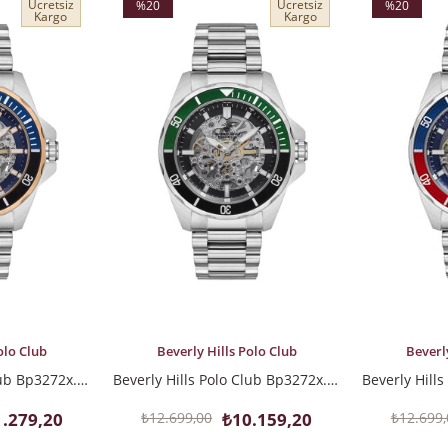
Ücretsiz
Ücretsiz
%20
%20
Kargo
Kargo
İndirim
İndirim
%20İndirim
%20İndirim
SEPETE EKLE
SEPETE EK
olo Club
Beverly Hills Polo Club
Beverl
Beverly Hills Polo Club Bp3272x.590 Erkek Kol Saati
Beverly Hills Polo Club Bp3272x.350 Erkek Kol Saati
.279,20
₺12.699,00
₺10.159,20
₺12.699,