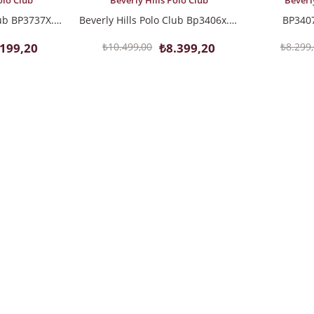
Beverly Hills Polo Club
olo Club
Beverl
Beverly Hills Polo Club Bp3406x.080 Erkek Kol Saati
Beverly Hills Polo Club BP3737X.350 Kadın Kol Saati
BP3407
₺10.499,00
₺8.399,20
.199,20
₺8.299