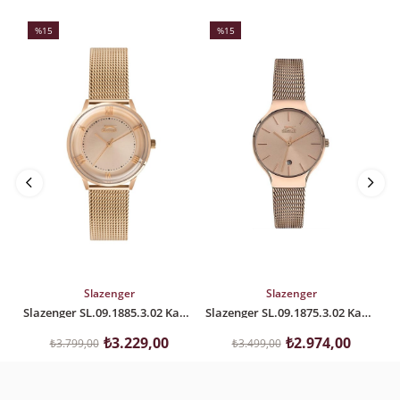
%15
%15
İndirim
İndirim
İ
%15İndirim
%15İndirim
%
SEPETE EKLE
SEPETE EKLE
Slazenger
Slazenger
Slazenger SL.09.1885.3.02 Kadın Kol Saati
Slazenger SL.09.1875.3.02 Kadın Kol Saati
₺3.229,00
₺2.974,00
₺3.799,00
₺3.499,00