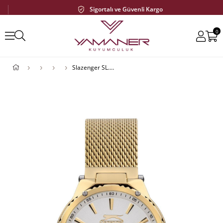
Sigortalı ve Güvenli Kargo
0
Slazenger SL.09.2166.4.04 Kadın Kol Saati