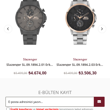
SEPETE EKLE
SEPETE EKLE
Slazenger
Slazenger
Slazenger SL.09.1894.2.01 Erkek Kol Saati
Slazenger SL.09.1894.2.03 Erkek Kol Saati
₺4.674,00
₺3.506,30
₺5.499,00
₺5.499,00
E-BÜLTEN KAYIT
Üyelik koşullarını
ve
kişisel verilerimin
korunmasını kabul ediyorum.