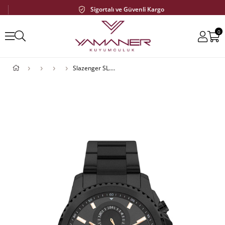
Sigortalı ve Güvenli Kargo
0
Slazenger SL.09.2156.2.03 Erkek Kol Saati