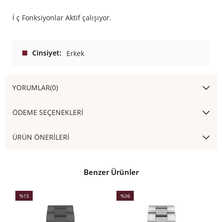
İ ç Fonksiyonlar Aktif çalışıyor.
Cinsiyet
Erkek
YORUMLAR
(0)
ÖDEME SEÇENEKLERI
ÜRÜN ÖNERILERI
Benzer Ürünler
%15
%36
İndirim
İndirim
İ
%15İndirim
%36İndirim
%