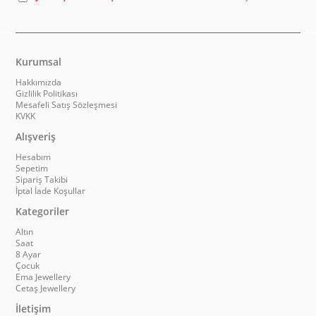
Kurumsal
Hakkımızda
Gizlilik Politikası
Mesafeli Satış Sözleşmesi
KVKK
Alışveriş
Hesabım
Sepetim
Sipariş Takibi
İptal İade Koşullar
Kategoriler
Altın
Saat
8 Ayar
Çocuk
Ema Jewellery
Cetaş Jewellery
İletişim