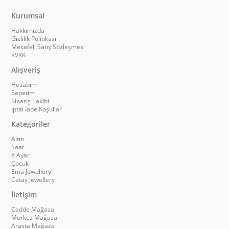
Kurumsal
Hakkımızda
Gizlilik Politikası
Mesafeli Satış Sözleşmesi
KVKK
Alışveriş
Hesabım
Sepetim
Sipariş Takibi
İptal İade Koşullar
Kategoriler
Altın
Saat
8 Ayar
Çocuk
Ema Jewellery
Cetaş Jewellery
İletişim
Cadde Mağaza
Merkez Mağaza
Arasta Mağaza