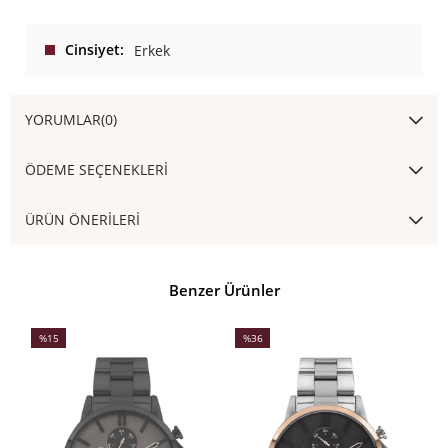
Cinsiyet
Erkek
YORUMLAR
(0)
ÖDEME SEÇENEKLERI
ÜRÜN ÖNERILERI
Benzer Ürünler
%15
%36
İndirim
İndirim
İ
%15İndirim
%36İndirim
%