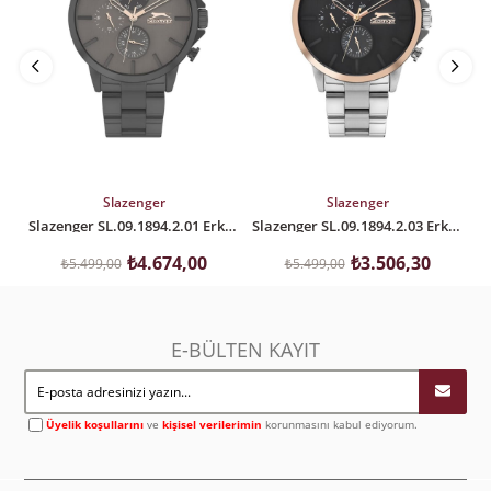
SEPETE EKLE
SEPETE EKLE
Slazenger
Slazenger
Slazenger SL.09.1894.2.01 Erkek Kol Saati
Slazenger SL.09.1894.2.03 Erkek Kol Saati
₺4.674,00
₺3.506,30
₺5.499,00
₺5.499,00
E-BÜLTEN KAYIT
Üyelik koşullarını
ve
kişisel verilerimin
korunmasını kabul ediyorum.