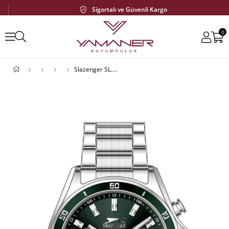
Sigortalı ve Güvenli Kargo
0
Slazenger SL.09.1964.2.04 Erkek Kol Saati