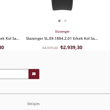
SEPETE EKLE
S
Slazenger
Slazenger SL.09.1894.2.02 Erkek Kol Saati
Slazenger SL.09.1884.2.01 Erkek Kol Saati
30
₺2.939,30
₺4.599,00
İletişim