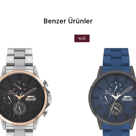
Benzer Ürünler
%30
İndirim
%30İndirim