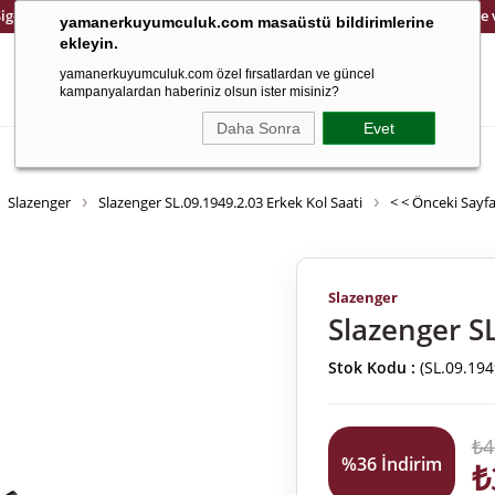
Sigortalı ve Güvenli Kargo
14 Gün İçinde Kolay İade
yamanerkuyumculuk.com masaüstü bildirimlerine
ekleyin.
yamanerkuyumculuk.com özel fırsatlardan ve güncel
kampanyalardan haberiniz olsun ister misiniz?
Daha Sonra
Evet
Altın
Saat
8 Ayar
Çocuk
Ema Jewellery
Cetaş Jewellery
Slazenger
Slazenger SL.09.1949.2.03 Erkek Kol Saati
< < Önceki Sayf
Slazenger
Slazenger SL
Stok Kodu
(SL.09.194
₺4
%
36
İndirim
₺