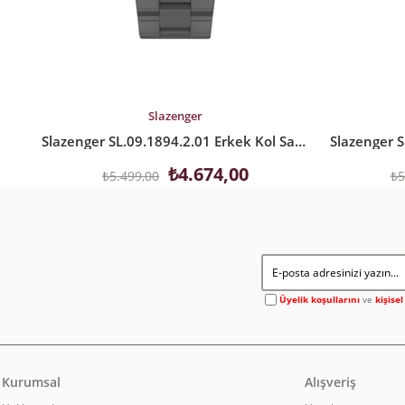
SEPETE EKLE
SEPETE EK
Slazenger
Slazenger SL.09.1894.2.01 Erkek Kol Saati
₺4.674,00
₺5.499,00
₺5
Üyelik koşullarını
ve
kişise
Kurumsal
Alışveriş