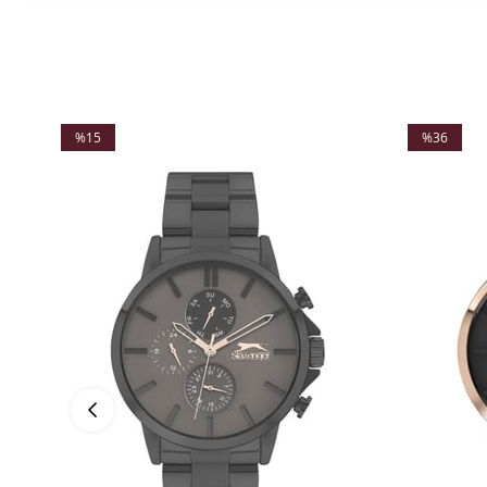
%15
%36
İndirim
İndirim
%15İndirim
%36İndirim