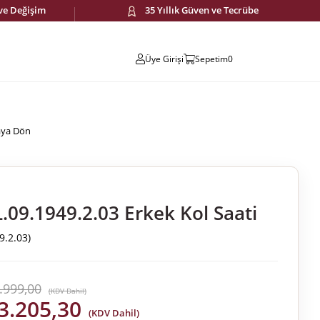
 ve Değişim
35 Yıllık Güven ve Tecrübe
Üye Girişi
Sepetim
0
aya Dön
.09.1949.2.03 Erkek Kol Saati
9.2.03)
.999,00
(KDV Dahil)
3.205,30
(KDV Dahil)