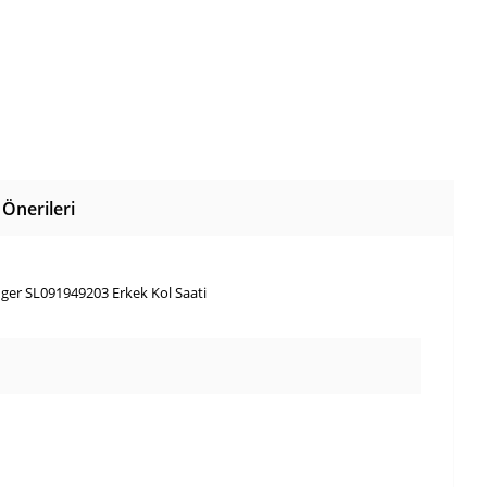
Önerileri
nger SL091949203 Erkek Kol Saati