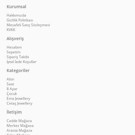
Kurumsal
Hakkımızda
Gizlilik Politikası
Mesafeli Satış Sözleşmesi
KVKK
Alışveriş
Hesabım
Sepetim
Sipariş Takibi
İptal İade Koşullar
Kategoriler
Altın
Saat
8 Ayar
Çocuk
Ema Jewellery
Cetaş Jewellery
İletişim
Cadde Mağaza
Merkez Mağaza
Arasta Mağaza