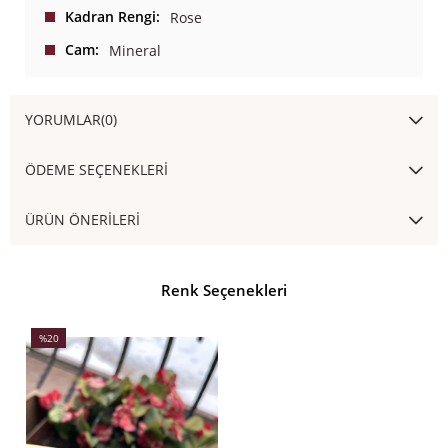
Kadran Rengi
Rose
Cam
Mineral
YORUMLAR
(0)
ÖDEME SEÇENEKLERI
ÜRÜN ÖNERILERI
Renk Seçenekleri
%20
İndirim
%20İndirim