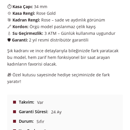
⏱️
Kasa Çapı:
34 mm
💠
Kasa Rengi:
Rose Gold
🎯
Kadran Rengi:
Rose – sade ve aydınlık görünüm
🔗
Kordon:
Örgü model paslanmaz çelik kayış
💧
Su Geçirmezlik:
3 ATM – Günlük kullanıma uygundur
🛡️
Garanti:
2 yıl resmi distribütör garantili
Şık kadranı ve ince detaylarıyla bileğinizde fark yaratacak
bu model, hem zarif hem fonksiyonel bir saat arayan
kadınların favorisi olacak.
🎁 Özel kutusu sayesinde hediye seçiminizde de fark
yaratır!
Takvim
Var
Garanti Süresi
24 Ay
Durum
Sıfır