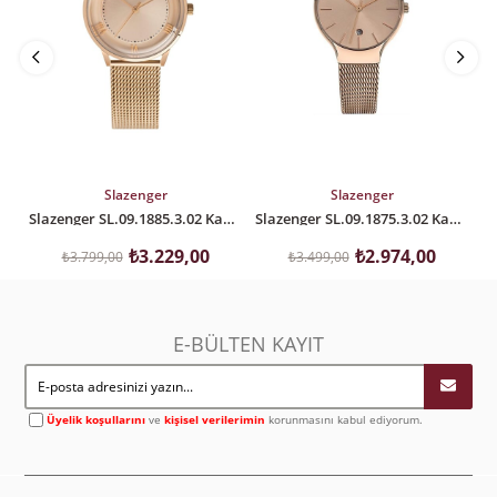
SEPETE EKLE
SEPETE EKLE
Slazenger
Slazenger
Slazenger SL.09.1885.3.02 Kadın Kol Saati
Slazenger SL.09.1875.3.02 Kadın Kol Saati
₺3.229,00
₺2.974,00
₺3.799,00
₺3.499,00
E-BÜLTEN KAYIT
Üyelik koşullarını
ve
kişisel verilerimin
korunmasını kabul ediyorum.