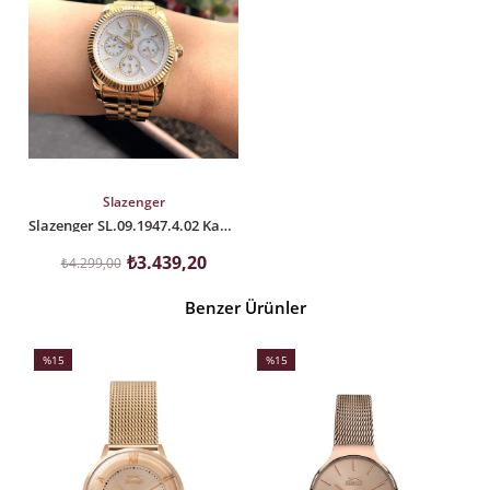
SEPETE EKLE
Slazenger
Slazenger SL.09.1947.4.02 Kadın Kol Saati
₺3.439,20
₺4.299,00
Benzer Ürünler
%15
%15
İndirim
İndirim
İ
%15İndirim
%15İndirim
%