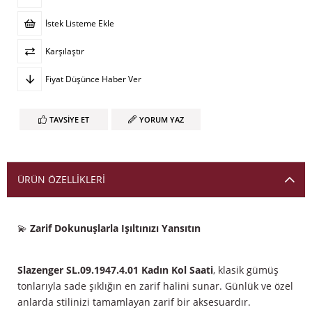
İstek Listeme Ekle
Karşılaştır
Fiyat Düşünce Haber Ver
TAVSIYE ET
YORUM YAZ
ÜRÜN ÖZELLIKLERI
💫
Zarif Dokunuşlarla Işıltınızı Yansıtın
Slazenger SL.09.1947.4.01 Kadın Kol Saati
, klasik gümüş
tonlarıyla sade şıklığın en zarif halini sunar. Günlük ve özel
anlarda stilinizi tamamlayan zarif bir aksesuardır.