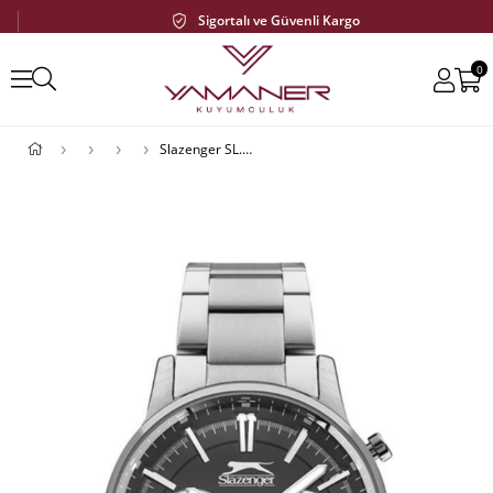
Sigortalı ve Güvenli Kargo
0
Slazenger SL.09.1923.2.01 Erkek Kol Saati