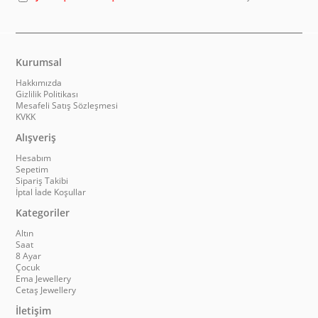
Kurumsal
Hakkımızda
Gizlilik Politikası
Mesafeli Satış Sözleşmesi
KVKK
Alışveriş
Hesabım
Sepetim
Sipariş Takibi
İptal İade Koşullar
Kategoriler
Altın
Saat
8 Ayar
Çocuk
Ema Jewellery
Cetaş Jewellery
İletişim