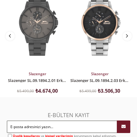
SEPETE EKLE
SEPETE EKLE
Slazenger
Slazenger
Slazenger SL.09.1894.2.01 Erkek Kol Saati
Slazenger SL.09.1894.2.03 Erkek Kol Saati
₺4.674,00
₺3.506,30
₺5.499,00
₺5.499,00
E-BÜLTEN KAYIT
Üyelik koşullarını
ve
kişisel verilerimin
korunmasını kabul ediyorum.