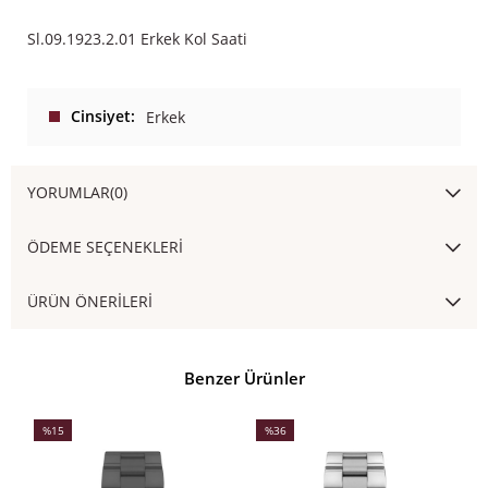
Sl.09.1923.2.01 Erkek Kol Saati
Cinsiyet
Erkek
YORUMLAR
(0)
ÖDEME SEÇENEKLERI
ÜRÜN ÖNERILERI
Benzer Ürünler
%15
%36
İndirim
İndirim
İ
%15İndirim
%36İndirim
%