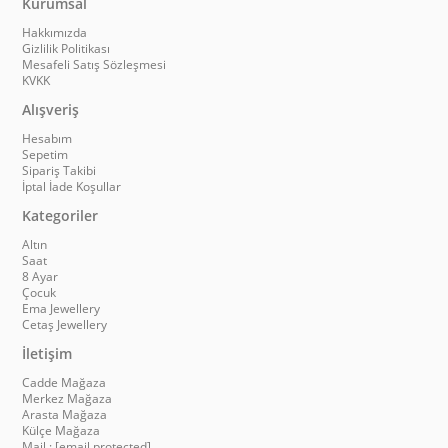
Kurumsal
Hakkımızda
Gizlilik Politikası
Mesafeli Satış Sözleşmesi
KVKK
Alışveriş
Hesabım
Sepetim
Sipariş Takibi
İptal İade Koşullar
Kategoriler
Altın
Saat
8 Ayar
Çocuk
Ema Jewellery
Cetaş Jewellery
İletişim
Cadde Mağaza
Merkez Mağaza
Arasta Mağaza
Külçe Mağaza
Mail :
[email protected]