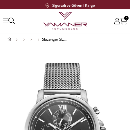
Sigortalı ve Güvenli Kargo
0
Slazenger SL.09.1859.2.01 Erkek Kol Saati