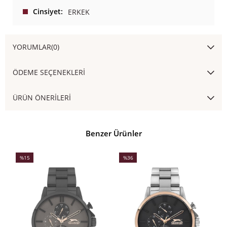
Cinsiyet
ERKEK
YORUMLAR
(0)
ÖDEME SEÇENEKLERI
ÜRÜN ÖNERILERI
Benzer Ürünler
%15
%36
İndirim
İndirim
İ
%15İndirim
%36İndirim
%