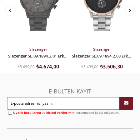
SEPETE EKLE
SEPETE EKLE
Slazenger
Slazenger
Slazenger SL.09.1894.2.01 Erkek Kol Saati
Slazenger SL.09.1894.2.03 Erkek Kol Saati
₺4.674,00
₺3.506,30
₺5.499,00
₺5.499,00
E-BÜLTEN KAYIT
Üyelik koşullarını
ve
kişisel verilerimin
korunmasını kabul ediyorum.