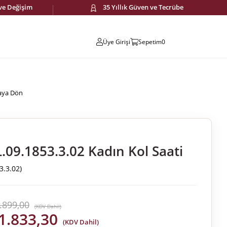
 ve Değişim
35 Yıllık Güven ve Tecrübe
Üye Girişi
Sepetim
0
faya Dön
.09.1853.3.02 Kadın Kol Saati
3.3.02)
.899,00
(KDV Dahil)
1.833,30
(KDV Dahil)