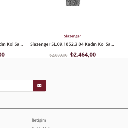
SEPETE EKLE
S
Slazenger
Slazenger SL.09.1853.3.03 Kadın Kol Saati
Slazenger SL.09.1852.3.04 Kadın Kol Saati
00
₺2.464,00
₺2.899,00
İletişim