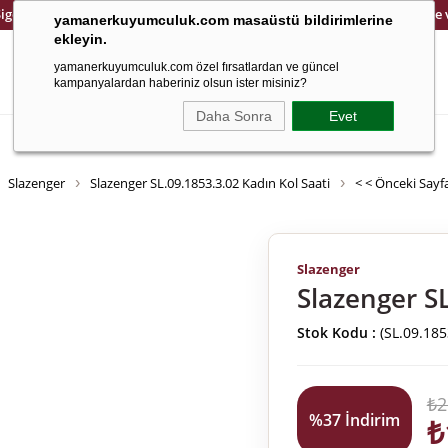
Sigortalı ve Güvenli Kargo
14 Gün İçinde Kolay İade
yamanerkuyumculuk.com masaüstü bildirimlerine
ekleyin.
yamanerkuyumculuk.com özel fırsatlardan ve güncel
kampanyalardan haberiniz olsun ister misiniz?
Daha Sonra
Evet
Altın
Saat
8 Ayar
Çocuk
Ema Jewellery
Cetaş Jewellery
Slazenger
Slazenger SL.09.1853.3.02 Kadın Kol Saati
< < Önceki Say
Slazenger
Slazenger SL
Stok Kodu
(SL.09.185
₺2
%
37
İndirim
₺