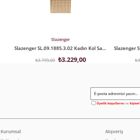
SEPETE EKLE
SEPETE EK
Slazenger
Slazenger SL.09.1885.3.02 Kadın Kol Saati
₺3.229,00
₺3.799,00
₺3
Üyelik koşullarını
ve
kişise
Kurumsal
Alışveriş