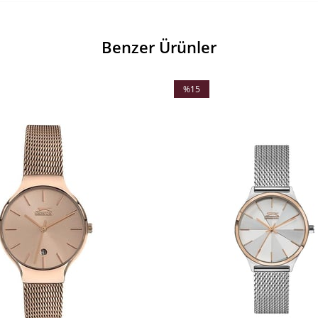
Benzer Ürünler
%15
İndirim
%15İndirim