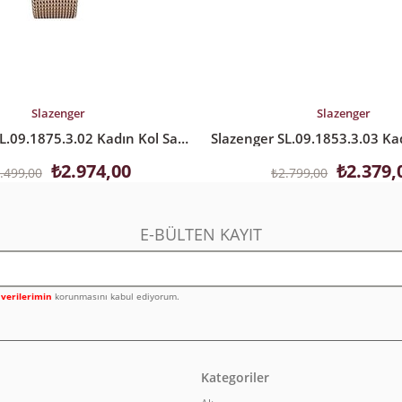
LE
SEPETE EKLE
Slazenger
Slazenger
Slazenger SL.09.1875.3.02 Kadın Kol Saati
₺2.974,00
₺2.379,
.499,00
₺2.799,00
E-BÜLTEN KAYIT
l verilerimin
korunmasını kabul ediyorum.
Kategoriler