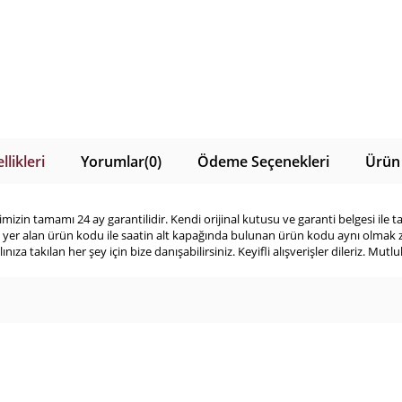
likleri
Yorumlar
(0)
Ödeme Seçenekleri
Ürün 
izin tamamı 24 ay garantilidir. Kendi orijinal kutusu ve garanti belgesi ile 
yer alan ürün kodu ile saatin alt kapağında bulunan ürün kodu aynı olmak zor
nıza takılan her şey için bize danışabilirsiniz. Keyifli alışverişler dileriz. Mut