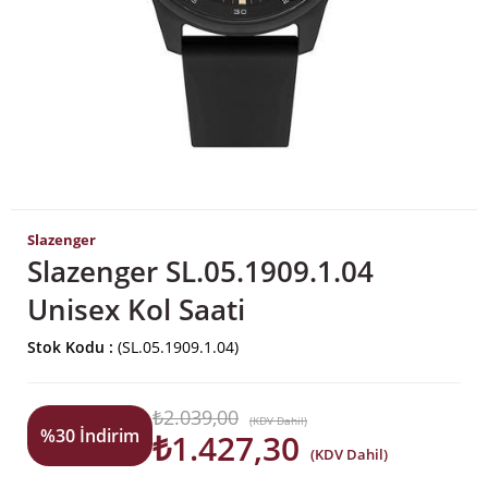
Slazenger
Slazenger SL.05.1909.1.04
Unisex Kol Saati
Stok Kodu
(SL.05.1909.1.04)
₺2.039,00
(KDV Dahil)
%
30
İndirim
₺1.427,30
(KDV Dahil)