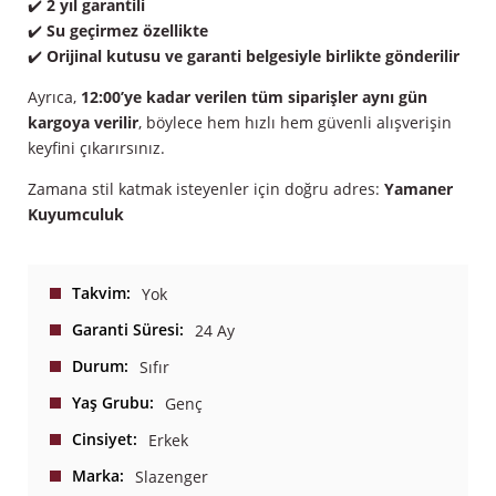
✔️
2 yıl garantili
✔️
Su geçirmez özellikte
✔️
Orijinal kutusu ve garanti belgesiyle birlikte gönderilir
Ayrıca,
12:00’ye kadar verilen tüm siparişler aynı gün
kargoya verilir
, böylece hem hızlı hem güvenli alışverişin
keyfini çıkarırsınız.
Zamana stil katmak isteyenler için doğru adres:
Yamaner
Kuyumculuk
Takvim
Yok
Garanti Süresi
24 Ay
Durum
Sıfır
Yaş Grubu
Genç
Cinsiyet
Erkek
Marka
Slazenger