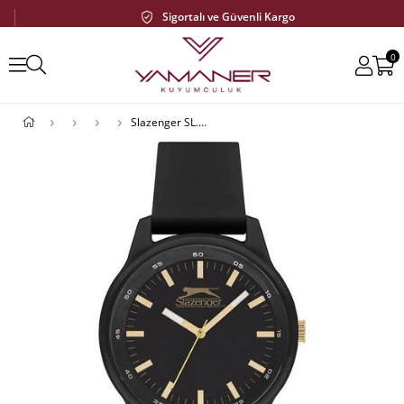
Sigortalı ve Güvenli Kargo
0
Slazenger SL.05.1909.1.04 Unisex Kol Saati