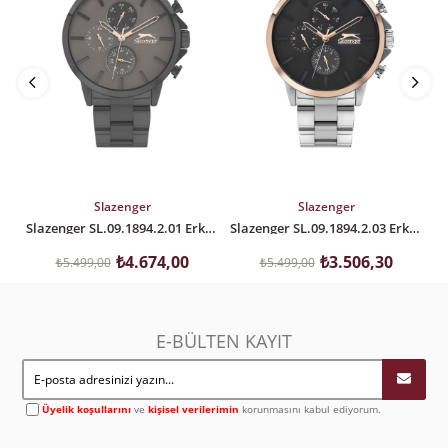
SEPETE EKLE
SEPETE EKLE
Slazenger
Slazenger
Slazenger SL.09.1894.2.01 Erkek Kol Saati
Slazenger SL.09.1894.2.03 Erkek Kol Saati
₺4.674,00
₺3.506,30
₺5.499,00
₺5.499,00
E-BÜLTEN KAYIT
Üyelik koşullarını
ve
kişisel verilerimin
korunmasını kabul ediyorum.