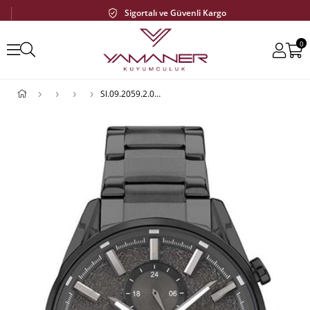
Sigortalı ve Güvenli Kargo
0
Sl.09.2059.2.01 Erkek Kol Saati