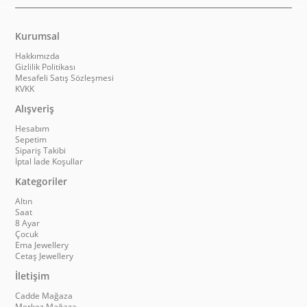
Kurumsal
Hakkımızda
Gizlilik Politikası
Mesafeli Satış Sözleşmesi
KVKK
Alışveriş
Hesabım
Sepetim
Sipariş Takibi
İptal İade Koşullar
Kategoriler
Altın
Saat
8 Ayar
Çocuk
Ema Jewellery
Cetaş Jewellery
İletişim
Cadde Mağaza
Merkez Mağaza