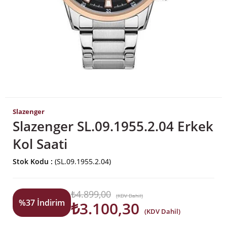
Slazenger
Slazenger SL.09.1955.2.04 Erkek
Kol Saati
Stok Kodu
(SL.09.1955.2.04)
₺4.899,00
(KDV Dahil)
%
37
İndirim
₺3.100,30
(KDV Dahil)