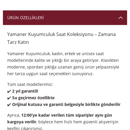
ÜRÜN ÖZELLIKLERI
Yamaner Kuyumculuk Saat Koleksiyonu – Zamana
Tarz Katın
Yamaner Kuyumculuk, kadın, erkek ve unisex saat
modellerinde kalite ve şıklığı bir araya getiriyor. Klasikten
moderne, spordan şıklığa uzanan geniş ürün yelpazesiyle
her tarza uygun saat seçenekleri sunuyoruz.
Tüm saat modellerimiz:
✔️
2 yıl garantili
✔️
Su geçirmez özellikte
✔️
Orijinal kutusu ve garanti belgesiyle birlikte gönderilir
Ayrıca,
12:00’ye kadar verilen tüm siparişler aynı gün
kargoya verilir
, böylece hem hızlı hem güvenli alışverişin
keyfini çıkarırsınız.