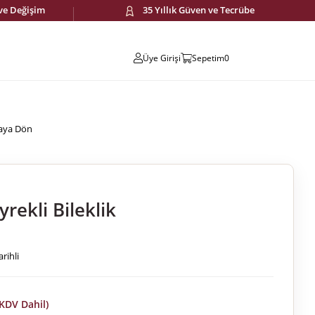
 ve Değişim
35 Yıllık Güven ve Tecrübe
Üye Girişi
Sepetim
0
faya Dön
yrekli Bileklik
rihli
(KDV Dahil)