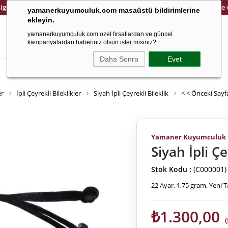
Sigortalı ve Güvenli Kargo
14 Gün İçinde Kolay İade
yamanerkuyumculuk.com masaüstü bildirimlerine
ekleyin.
yamanerkuyumculuk.com özel fırsatlardan ve güncel
kampanyalardan haberiniz olsun ister misiniz?
Daha Sonra
Evet
Altın
Saat
8 Ayar
Çocuk
Ema Jewellery
Cetaş Jewellery
er
İpli Çeyrekli Bileklikler
Siyah İpli Çeyrekli Bileklik
< < Önceki Say
Yamaner Kuyumculuk
Siyah İpli Çe
Stok Kodu
(C000001)
22 Ayar, 1,75 gram, Yeni Ta
₺1.300,00