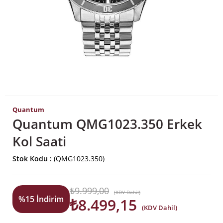
Quantum
Quantum QMG1023.350 Erkek
Kol Saati
Stok Kodu
(QMG1023.350)
₺9.999,00
(KDV Dahil)
%
15
İndirim
₺8.499,15
(KDV Dahil)