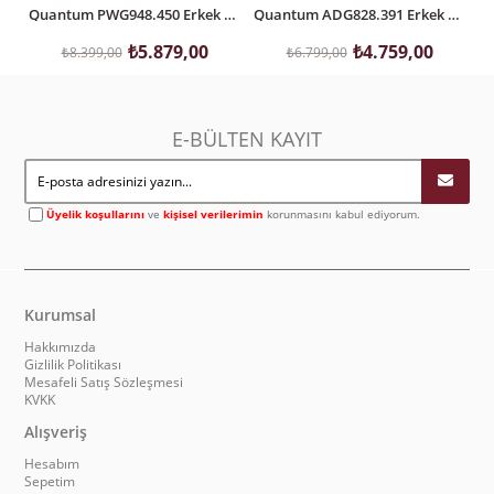
Quantum PWG948.450 Erkek Kol Saati
Quantum ADG828.391 Erkek Kol Saati
₺5.879,00
₺4.759,00
₺8.399,00
₺6.799,00
E-BÜLTEN KAYIT
Üyelik koşullarını
ve
kişisel verilerimin
korunmasını kabul ediyorum.
Kurumsal
Hakkımızda
Gizlilik Politikası
Mesafeli Satış Sözleşmesi
KVKK
Alışveriş
Hesabım
Sepetim