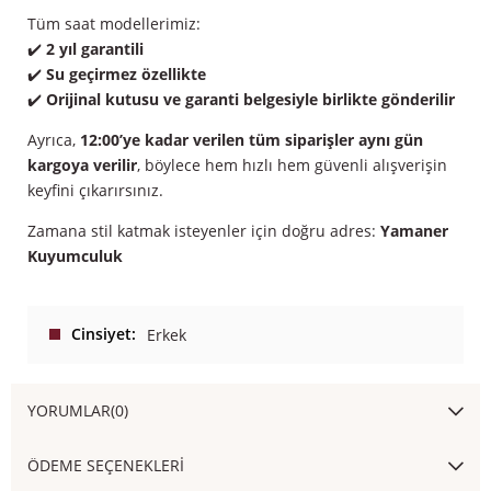
Tüm saat modellerimiz:
✔️
2 yıl garantili
✔️
Su geçirmez özellikte
✔️
Orijinal kutusu ve garanti belgesiyle birlikte gönderilir
Ayrıca,
12:00’ye kadar verilen tüm siparişler aynı gün
kargoya verilir
, böylece hem hızlı hem güvenli alışverişin
keyfini çıkarırsınız.
Zamana stil katmak isteyenler için doğru adres:
Yamaner
Kuyumculuk
Cinsiyet
Erkek
YORUMLAR
(0)
ÖDEME SEÇENEKLERI