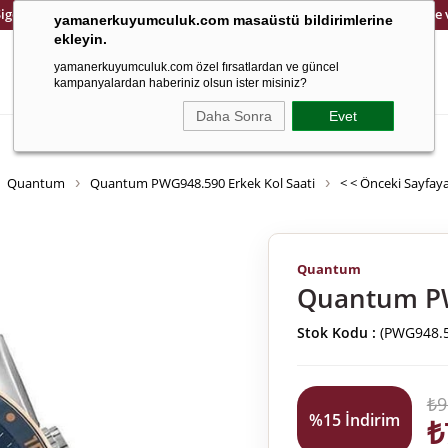
Sigortalı ve Güvenli Kargo
14 Gün İçinde Kolay İade
yamanerkuyumculuk.com masaüstü bildirimlerine
ekleyin.
yamanerkuyumculuk.com özel fırsatlardan ve güncel
kampanyalardan haberiniz olsun ister misiniz?
Daha Sonra
Evet
Altın
Saat
8 Ayar
Çocuk
Ema Jewellery
Cetaş Jewellery
Quantum
Quantum PWG948.590 Erkek Kol Saati
< < Önceki Sayfay
Quantum
Quantum PW
Stok Kodu
(PWG948.5
₺9
%
15
İndirim
₺