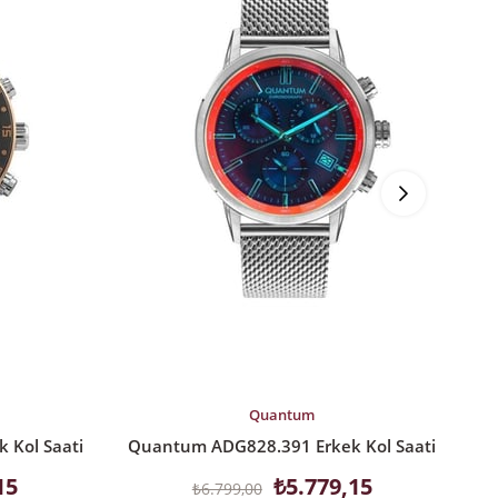
SEPETE EKLE
S
Quantum
 Kol Saati
Quantum ADG828.391 Erkek Kol Saati
Q
15
₺5.779,15
₺6.799,00