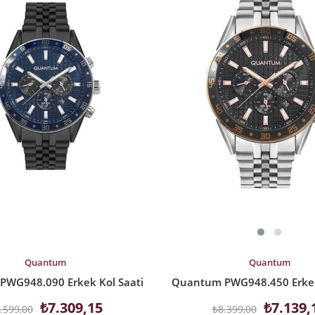
LE
SEPETE EKLE
Quantum
Quantum
WG948.090 Erkek Kol Saati
Quantum PWG948.450 Erkek
₺7.309,15
₺7.139,
.599,00
₺8.399,00