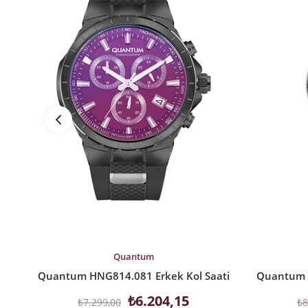
SEPETE EKLE
SEPETE EK
Quantum
Quantum HNG814.081 Erkek Kol Saati
Quantum P
₺6.204,15
₺7.299,00
₺8