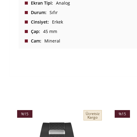
Ekran Tipi
Analog
Durum
Sıfır
Cinsiyet
Erkek
Çap
45 mm
Cam
Mineral
Ücretsiz
%15
%15
Kargo
İndirim
İndirim
%15İndirim
%15İndirim