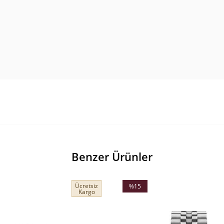
Benzer Ürünler
Ücretsiz
%15
Kargo
İndirim
%15İndirim