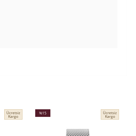
Ücretsiz
Ücretsiz
%15
Kargo
Kargo
İndirim
İ
%15İndirim
%1