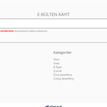
E-BÜLTEN KAYIT
l verilerimin
korunmasını kabul ediyorum.
Kategoriler
Altın
Saat
8 Ayar
Çocuk
Ema Jewellery
Cetaş Jewellery