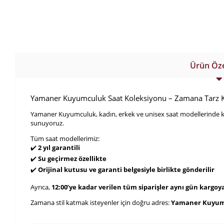
Ürün Özel
Yamaner Kuyumculuk Saat Koleksiyonu – Zamana Tarz K
Yamaner Kuyumculuk, kadın, erkek ve unisex saat modellerinde kali
sunuyoruz.
Tüm saat modellerimiz:
✔️
2 yıl garantili
✔️
Su geçirmez özellikte
✔️
Orijinal kutusu ve garanti belgesiyle birlikte gönderilir
Ayrıca,
12:00’ye kadar verilen tüm siparişler aynı gün kargoya
Zamana stil katmak isteyenler için doğru adres:
Yamaner Kuyu