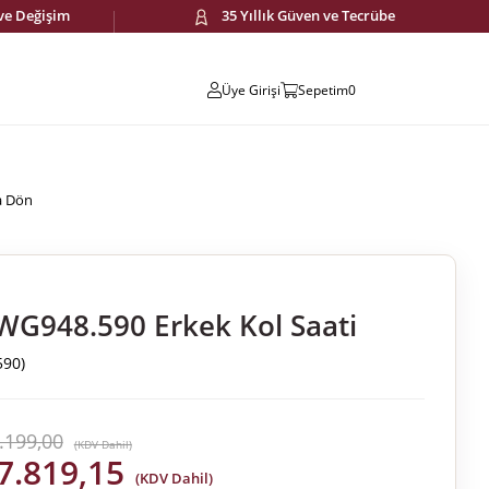
 ve Değişim
35 Yıllık Güven ve Tecrübe
Üye Girişi
Sepetim
0
a Dön
G948.590 Erkek Kol Saati
90)
.199,00
(KDV Dahil)
7.819,15
(KDV Dahil)