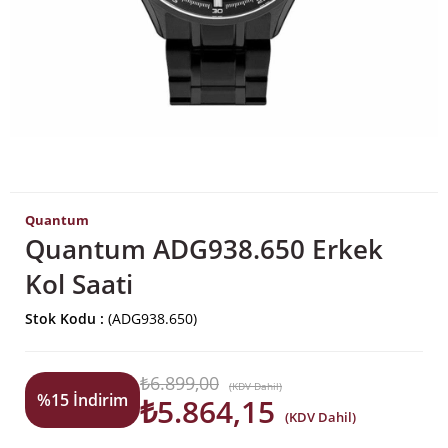
Quantum
Quantum ADG938.650 Erkek
Kol Saati
Stok Kodu
(ADG938.650)
₺6.899,00
(KDV Dahil)
%
15
İndirim
₺5.864,15
(KDV Dahil)