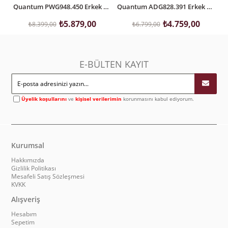
Quantum PWG948.450 Erkek Kol Saati
Quantum ADG828.391 Erkek Kol Saati
₺5.879,00
₺4.759,00
₺8.399,00
₺6.799,00
E-BÜLTEN KAYIT
Üyelik koşullarını
ve
kişisel verilerimin
korunmasını kabul ediyorum.
Kurumsal
Hakkımızda
Gizlilik Politikası
Mesafeli Satış Sözleşmesi
KVKK
Alışveriş
Hesabım
Sepetim