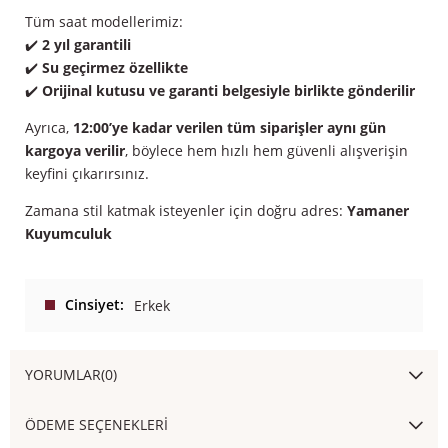
Tüm saat modellerimiz:
✔️
2 yıl garantili
✔️
Su geçirmez özellikte
✔️
Orijinal kutusu ve garanti belgesiyle birlikte gönderilir
Ayrıca,
12:00’ye kadar verilen tüm siparişler aynı gün
kargoya verilir
, böylece hem hızlı hem güvenli alışverişin
keyfini çıkarırsınız.
Zamana stil katmak isteyenler için doğru adres:
Yamaner
Kuyumculuk
Cinsiyet
Erkek
YORUMLAR
(0)
ÖDEME SEÇENEKLERI