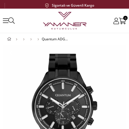
Sigortalı ve Güvenli Kargo
0
Quantum ADG938.650 Erkek Kol Saati