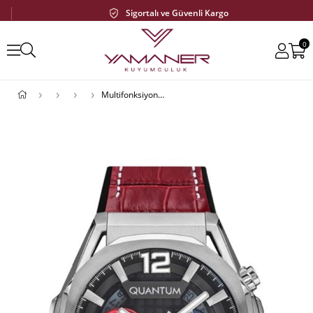
Sigortalı ve Güvenli Kargo
0
Multifonksiyonel Erkek Deri Görünümlü Silikon Kordonlu Kol Saati - Kırmızı Renk Pwg970.358