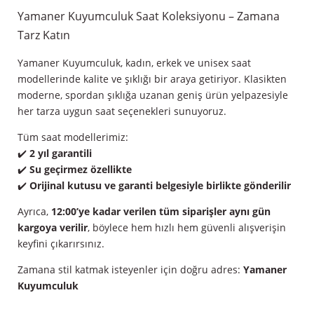
Yamaner Kuyumculuk Saat Koleksiyonu – Zamana
Tarz Katın
Yamaner Kuyumculuk, kadın, erkek ve unisex saat
modellerinde kalite ve şıklığı bir araya getiriyor. Klasikten
moderne, spordan şıklığa uzanan geniş ürün yelpazesiyle
her tarza uygun saat seçenekleri sunuyoruz.
Tüm saat modellerimiz:
✔️
2 yıl garantili
✔️
Su geçirmez özellikte
✔️
Orijinal kutusu ve garanti belgesiyle birlikte gönderilir
Ayrıca,
12:00’ye kadar verilen tüm siparişler aynı gün
kargoya verilir
, böylece hem hızlı hem güvenli alışverişin
keyfini çıkarırsınız.
Zamana stil katmak isteyenler için doğru adres:
Yamaner
Kuyumculuk