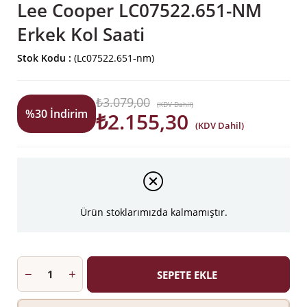
Lee Cooper LC07522.651-NM
Erkek Kol Saati
Stok Kodu
(Lc07522.651-nm)
₺3.079,00
(KDV Dahil)
%
30
İndirim
₺2.155,30
(KDV Dahil)
Ürün stoklarımızda kalmamıştır.