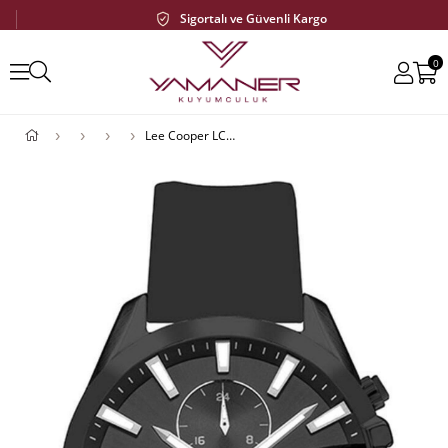
Sigortalı ve Güvenli Kargo
0
Lee Cooper LC07522.651-NM Erkek Kol Saati