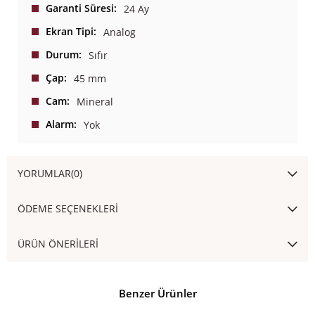
Garanti Süresi
24 Ay
Ekran Tipi
Analog
Durum
Sıfır
Çap
45 mm
Cam
Mineral
Alarm
Yok
YORUMLAR
(0)
ÖDEME SEÇENEKLERI
ÜRÜN ÖNERILERI
Benzer Ürünler