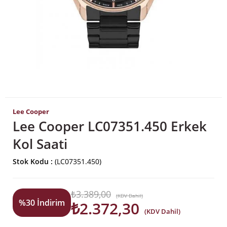
Lee Cooper
Lee Cooper LC07351.450 Erkek
Kol Saati
Stok Kodu
(LC07351.450)
₺3.389,00
(KDV Dahil)
%
30
İndirim
₺2.372,30
(KDV Dahil)