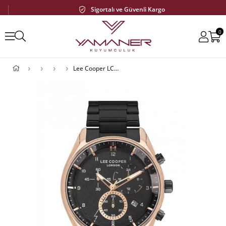
Sigortalı ve Güvenli Kargo
0
Lee Cooper LC07351.450 Erkek Kol Saati