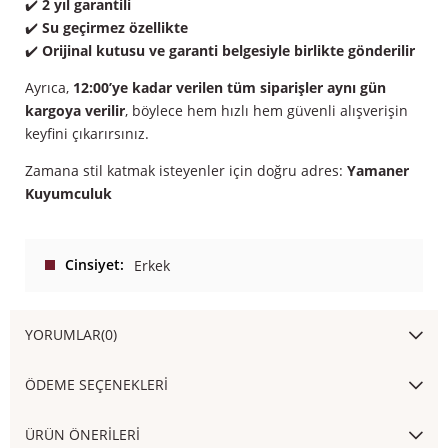
✔️
2 yıl garantili
✔️
Su geçirmez özellikte
✔️
Orijinal kutusu ve garanti belgesiyle birlikte gönderilir
Ayrıca,
12:00’ye kadar verilen tüm siparişler aynı gün
kargoya verilir
, böylece hem hızlı hem güvenli alışverişin
keyfini çıkarırsınız.
Zamana stil katmak isteyenler için doğru adres:
Yamaner
Kuyumculuk
Cinsiyet
Erkek
YORUMLAR
(0)
ÖDEME SEÇENEKLERI
ÜRÜN ÖNERILERI