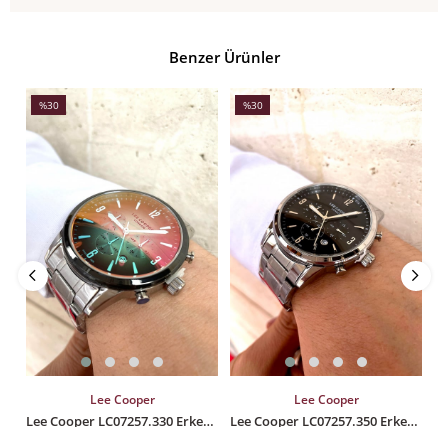
Benzer Ürünler
%30
%30
İndirim
İndirim
İ
%30İndirim
%30İndirim
%
SEPETE EKLE
SEPETE EKLE
Lee Cooper
Lee Cooper
Lee Cooper LC07257.330 Erkek Kol Saati
Lee Cooper LC07257.350 Erkek Kol Saati