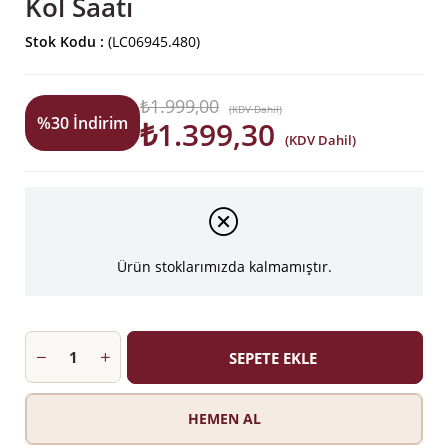
Kol Saati
Stok Kodu
(LC06945.480)
₺1.999,00
(KDV Dahil)
%
30
İndirim
₺1.399,30
(KDV Dahil)
Ürün stoklarımızda kalmamıştır.