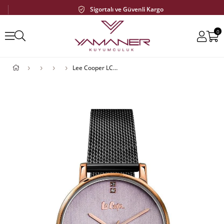
Sigortalı ve Güvenli Kargo
0
Lee Cooper LC06945.480 Kadın Kol Saati