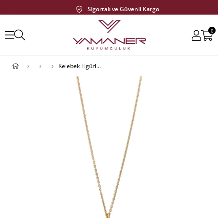
Sigortalı ve Güvenli Kargo
0
Kelebek Figürlü Kolye