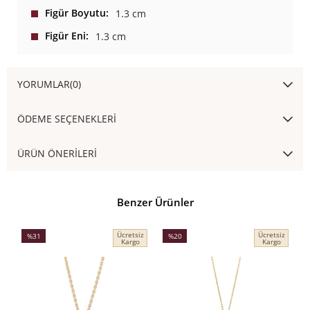
Figür Boyutu
1.3 cm
Figür Eni
1.3 cm
YORUMLAR
(0)
ÖDEME SEÇENEKLERI
ÜRÜN ÖNERILERI
Benzer Ürünler
Ücretsiz
Ücretsiz
%31
%20
Kargo
Kargo
İndirim
İndirim
İ
%31İndirim
%20İndirim
%