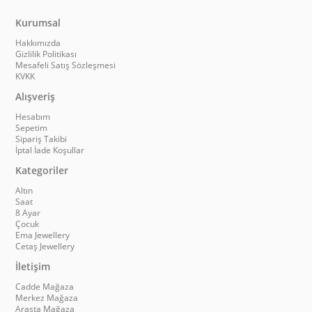
Kurumsal
Hakkımızda
Gizlilik Politikası
Mesafeli Satış Sözleşmesi
KVKK
Alışveriş
Hesabım
Sepetim
Sipariş Takibi
İptal İade Koşullar
Kategoriler
Altın
Saat
8 Ayar
Çocuk
Ema Jewellery
Cetaş Jewellery
İletişim
Cadde Mağaza
Merkez Mağaza
Arasta Mağaza