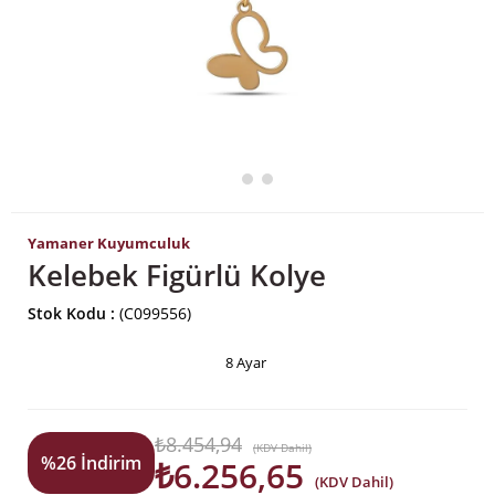
Yamaner Kuyumculuk
Kelebek Figürlü Kolye
Stok Kodu
(C099556)
8 Ayar
₺8.454,94
(KDV Dahil)
%
26
İndirim
₺6.256,65
(KDV Dahil)