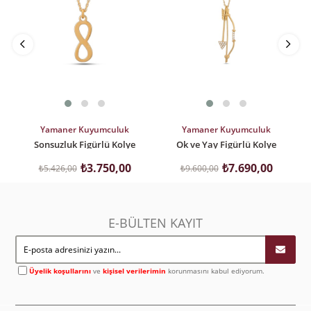
SEPETE EKLE
SEPETE EKLE
Yamaner Kuyumculuk
Yamaner Kuyumculuk
Sonsuzluk Figürlü Kolye
Ok ve Yay Figürlü Kolye
₺3.750,00
₺7.690,00
₺5.426,00
₺9.600,00
E-BÜLTEN KAYIT
Üyelik koşullarını
ve
kişisel verilerimin
korunmasını kabul ediyorum.