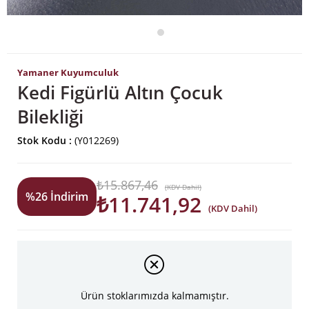
Yamaner Kuyumculuk
Kedi Figürlü Altın Çocuk
Bilekliği
Stok Kodu
(Y012269)
₺15.867,46
(KDV Dahil)
%
26
İndirim
₺11.741,92
(KDV Dahil)
Ürün stoklarımızda kalmamıştır.