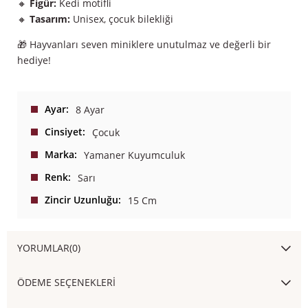
🔸
Figür:
Kedi motifli
🔸
Tasarım:
Unisex, çocuk bilekliği
🎁 Hayvanları seven miniklere unutulmaz ve değerli bir
hediye!
Ayar
8 Ayar
Cinsiyet
Çocuk
Marka
Yamaner Kuyumculuk
Renk
Sarı
Zincir Uzunluğu
15 Cm
YORUMLAR
(0)
ÖDEME SEÇENEKLERI