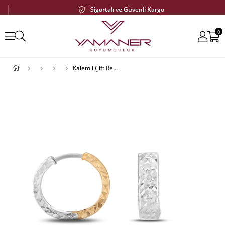
Sigortalı ve Güvenli Kargo
0
Kalemli Çift Renkli Halka Küpe