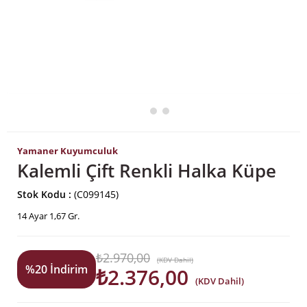
Yamaner Kuyumculuk
Kalemli Çift Renkli Halka Küpe
Stok Kodu
(C099145)
14 Ayar 1,67 Gr.
₺2.970,00
(KDV Dahil)
%
20
İndirim
₺2.376,00
(KDV Dahil)