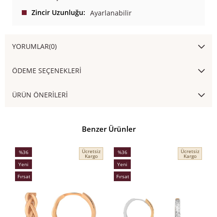
Zincir Uzunluğu
Ayarlanabilir
YORUMLAR
(0)
ÖDEME SEÇENEKLERI
ÜRÜN ÖNERILERI
Benzer Ürünler
Ücretsiz
Ücretsiz
%36
%36
Kargo
Kargo
İndirim
İndirim
İ
Yeni
Yeni
%36İndirim
%36İndirim
%
Ürün
Ürün
Fırsat
Fırsat
Ürünü
Ürünü