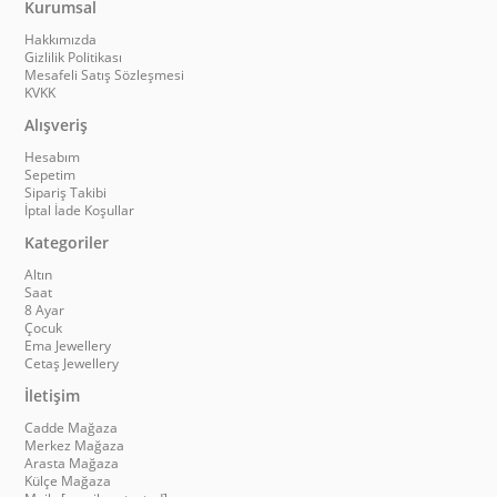
Kurumsal
Hakkımızda
Gizlilik Politikası
Mesafeli Satış Sözleşmesi
KVKK
Alışveriş
Hesabım
Sepetim
Sipariş Takibi
İptal İade Koşullar
Kategoriler
Altın
Saat
8 Ayar
Çocuk
Ema Jewellery
Cetaş Jewellery
İletişim
Cadde Mağaza
Merkez Mağaza
Arasta Mağaza
Külçe Mağaza