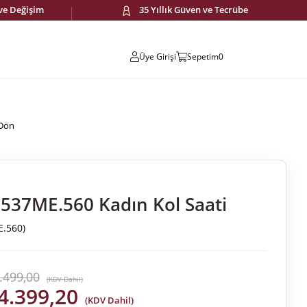
 ve Değişim
35 Yıllık Güven ve Tecrübe
Üye Girişi
Sepetim
0
 Dön
537ME.560 Kadın Kol Saati
.560)
.499,00
(KDV Dahil)
4.399,20
(KDV Dahil)