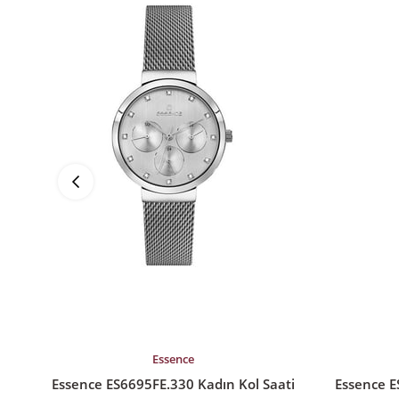
%35İndirim
%15İndirim
SEPETE EKLE
SEPETE EK
Essence
Essence ES6695FE.330 Kadın Kol Saati
Essence E