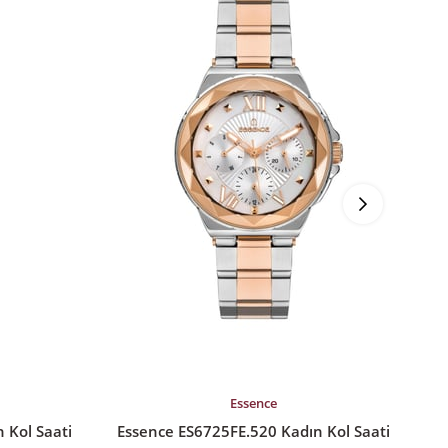
%20İndirim
%2
SEPETE EKLE
S
Essence
 Kol Saati
Essence ES6725FE.520 Kadın Kol Saati
E