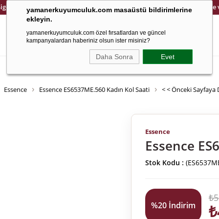
Sigortalı ve Güvenli Kargo
14 Gün İçinde Kolay İade
yamanerkuyumculuk.com masaüstü bildirimlerine
ekleyin.
yamanerkuyumculuk.com özel fırsatlardan ve güncel
kampanyalardan haberiniz olsun ister misiniz?
Daha Sonra
Evet
Altın
Saat
8 Ayar
Çocuk
Ema Jewellery
Cetaş Jewellery
Essence
Essence ES6537ME.560 Kadın Kol Saati
< < Önceki Sayfaya
Essence
Essence ES6
Stok Kodu
(ES6537ME
₺5
%
20
İndirim
₺