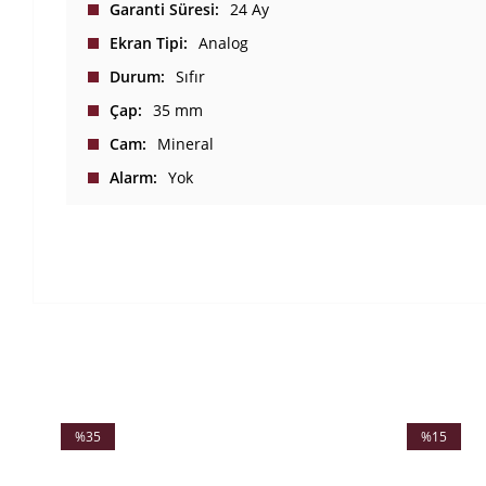
Garanti Süresi
24 Ay
Ekran Tipi
Analog
Durum
Sıfır
Çap
35 mm
Cam
Mineral
Alarm
Yok
%35
%15
İndirim
İndirim