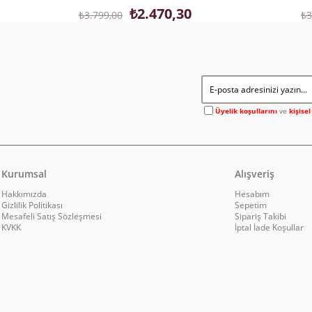
₺2.470,30
₺3.799,00
₺3
Üyelik koşullarını
ve
kişise
Kurumsal
Alışveriş
Hakkımızda
Hesabım
Gizlilik Politikası
Sepetim
Mesafeli Satış Sözleşmesi
Sipariş Takibi
KVKK
İptal İade Koşullar