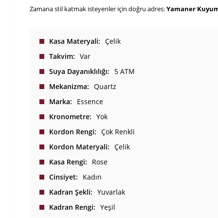
Zamana stil katmak isteyenler için doğru adres:
Yamaner Kuyu
Kasa Materyali
Çelik
Takvim
Var
Suya Dayanıklılığı
5 ATM
Mekanizma
Quartz
Marka
Essence
Kronometre
Yok
Kordon Rengi
Çok Renkli
Kordon Materyali
Çelik
Kasa Rengi
Rose
Cinsiyet
Kadın
Kadran Şekli
Yuvarlak
Kadran Rengi
Yeşil