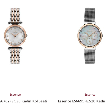
%15İndirim
LE
SEPETE EKLE
Essence
Essence
S6702FE.530 Kadın Kol Saati
Essence ES6695FE.520 Kadın