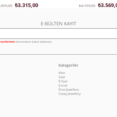
₺3.315,00
₺3.569,
.899,00
₺4.199,00
E-BÜLTEN KAYIT
l verilerimin
korunmasını kabul ediyorum.
Kategoriler
Altın
Saat
8 Ayar
Çocuk
Ema Jewellery
Cetaş Jewellery