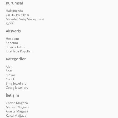
Kurumsal
Hakkımızda
Gizlilik Politikası
Mesafeli Satış Sözleşmesi
KVKK
Alışveriş
Hesabım
Sepetim
Sipariş Takibi
İptal İade Koşullar
Kategoriler
Altın
Saat
8 Ayar
Çocuk
Ema Jewellery
Cetaş Jewellery
İletişim
Cadde Mağaza
Merkez Mağaza
Arasta Mağaza
Külçe Mağaza