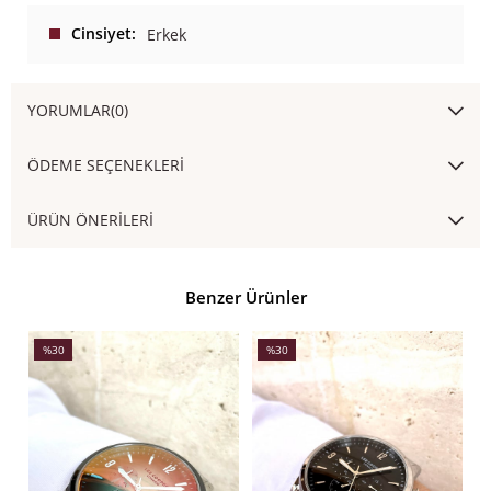
Cinsiyet
Erkek
YORUMLAR
(0)
ÖDEME SEÇENEKLERI
ÜRÜN ÖNERILERI
Benzer Ürünler
%30
%30
İndirim
İndirim
İ
%30İndirim
%30İndirim
%