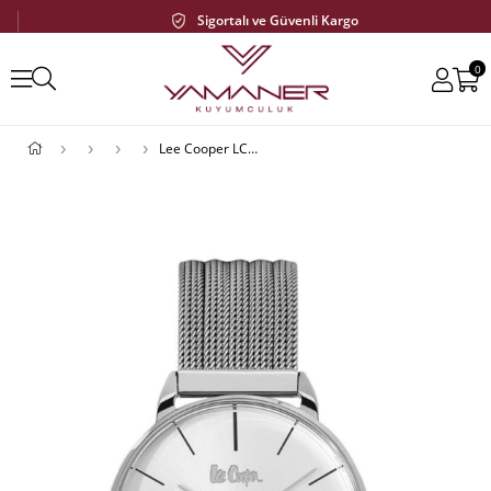
Sigortalı ve Güvenli Kargo
0
Lee Cooper LC06494.330 Erkek Kol Saati