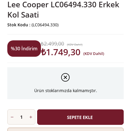
Lee Cooper LC06494.330 Erkek
Kol Saati
Stok Kodu
(LC06494.330)
₺2.499,00
(KDV Dahil)
%
30
İndirim
₺1.749,30
(KDV Dahil)
Ürün stoklarımızda kalmamıştır.