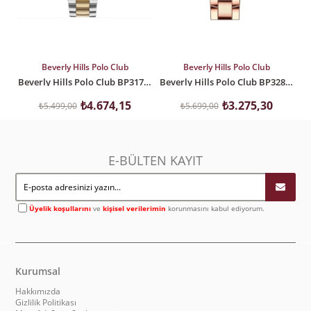
SEPETE EKLE
SEPETE EKLE
Beverly Hills Polo Club
Beverly Hills Polo Club
Beverly Hills Polo Club BP3172C.230 Kadın Kol Saati
Beverly Hills Polo Club BP3286X.430 Kadın Kol Saati
₺4.674,15
₺3.275,30
₺5.499,00
₺5.699,00
E-BÜLTEN KAYIT
Üyelik koşullarını
ve
kişisel verilerimin
korunmasını kabul ediyorum.
Kurumsal
Hakkımızda
Gizlilik Politikası