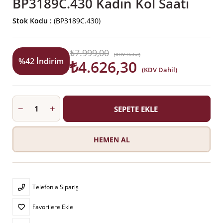
BP3189C.430 Kadın Kol Saati
Stok Kodu
(BP3189C.430)
₺7.999,00
(KDV Dahil)
%
42
İndirim
₺4.626,30
(KDV Dahil)
Telefonla Sipariş
Favorilere Ekle