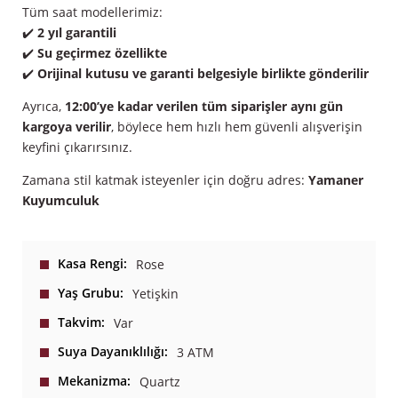
Tüm saat modellerimiz:
✔️
2 yıl garantili
✔️
Su geçirmez özellikte
✔️
Orijinal kutusu ve garanti belgesiyle birlikte gönderilir
Ayrıca,
12:00’ye kadar verilen tüm siparişler aynı gün
kargoya verilir
, böylece hem hızlı hem güvenli alışverişin
keyfini çıkarırsınız.
Zamana stil katmak isteyenler için doğru adres:
Yamaner
Kuyumculuk
Kasa Rengi
Rose
Yaş Grubu
Yetişkin
Takvim
Var
Suya Dayanıklılığı
3 ATM
Mekanizma
Quartz