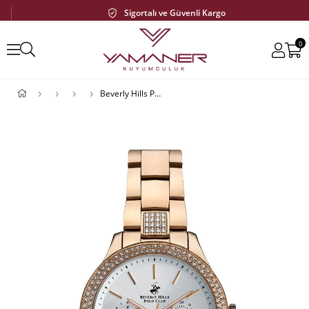
Sigortalı ve Güvenli Kargo
0
Beverly Hills Polo Club BP3189C.430 Kadın Kol Saati